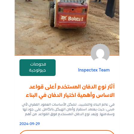
فحوصات
Inspectex Team
جيولوجية
آثار نوع الدفان المستخدم أعلى قواعد
الاساس وأهمية اختيار الدفان في البناء
في عالم البناء والتشييد، تشكل الأساسات العمود الفقري لأي
مبنى، حيث يعتمد استقرار وأمان الهيكل بالكامل على جودتها
وسلامتها. ويُعد نوع الدفان المستخدم فوق القواعد من أهم
العوامل التي تؤثر بشكل مباشر على أداء هذه الأساسات، فهو لا
يقتصر على توزيع الأحمال فحسب، بل يلعب دورًا محوريًا في
2024-09-29
حماية القواعد من التغيرات البيئية والظروف المناخية، […]