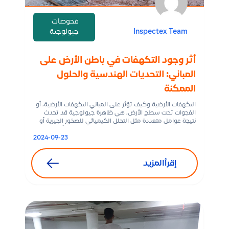
فحوصات
Inspectex Team
جيولوجية
أثر وجود التكهفات في باطن الأرض على
المباني: التحديات الهندسية والحلول
الممكنة
التكهفات الأرضية وكيف تؤثر على المباني التكهفات الأرضية، أو
الفجوات تحت سطح الأرض، هي ظاهرة جيولوجية قد تحدث
نتيجة عوامل متعددة مثل التحلل الكيميائي للصخور الجيرية أو
الحركات التكتونية. هذه التكهفات قد تكون طبيعية أو ناجمة
عن أنشطة بشرية مثل التعدين أو التنقيب. وعلى الرغم من أن
2024-09-23
هذه الفجوات قد تكون غير مرئية على السطح، […]
إقرأالمزيد