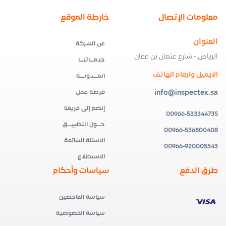
معلومات الإتصال
خارطة الموقع
العنوان
عن الشركة
الرياض - شارع عثمان بن عفان
خدمــاتنــا
الايميل وارقام الهاتف
المــدونــة
info@inspectex.sa
فرصة عمل
إنضم إلى فريقنا
00966-533344735
حــول التطبيــق
00966-536800408
الاسئلة الشائعة
00966-920005543
الاستطلاع
طرق الدفع
سياسات وأحكام
سياسة الفاحصين
سياسة الخصوصية