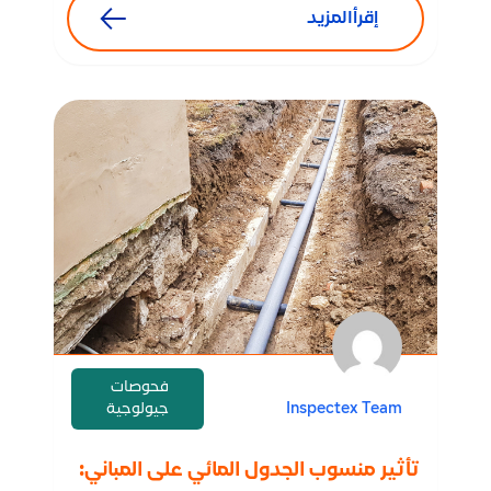
إقرأالمزيد
فحوصات
Inspectex Team
جيولوجية
تأثير منسوب الجدول المائي على المباني: