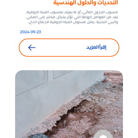
التحديات والحلول الهندسية
منسوب الجدول المائي، أو ما يعرف بمنسوب المياه الجوفية،
يُعد من العوامل الهامة التي تؤثر بشكل مباشر على المباني
والبنى التحتية. يمثل مستوى المياه الجوفية الارتفاع الذي
توجد عنده المياه في التربة، وقد يختلف من منطقة إلى أخرى
بناءً على الطبيعة الجيولوجية والمناخية. عندما يكون منسوب
2024-09-23
الجدول المائي مرتفعًا، فإنه قد يشكل تحديات هندسية وتأثيرات
[…]
إقرأالمزيد