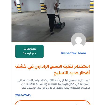
فحوصات
Inspectex Team
جيولوجية
استخدام تقنية المسح الراداري في كشف
أقطار حديد التسليح
تعد تقنية المسح الراداري أحد التقنيات الحديثة والمبتكرة التي
تستخدم في مجال الهندسة المدنية والإنشائية للكشف عن
الأجسام المخفية تحت سطح الأرض. ومن بين الاستخدامات
الرئيسية لهذه التقنية هو الكشف عن أقطار حديد التسليح في
الهياكل الخرسانية، وهو موضوع يثير اهتمام العديد من
2024-05-16
المهندسين والمقاولين.