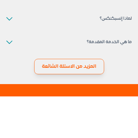
ASTM
ACI
لماذا إنسبكتكس؟
SBC
تقدم إنسبكتكس خدمة الفحص والتفتيش بأعلى معايير الجودة وحسب
الأسس وأنظمة الفحص العالمية وفق استراتيجيات مدروسة لتقديم تقرير
ما هي الخدمة المقدمة؟
شامل يبين أوجه الفشل والضعف وكيفية علاجها والتكلفة التقريبية
للعلاج.
تقدم انسبكتس خدمة فحص المباني والمنشآت السكنية والتجارية
فحصاً دقيقا لكي تزود متلقي الخدمة بتقرير شامل عن كافة المشاكل
المزيد من الاسئلة الشائعة
الحالية والمتوقعة خلال فتره قادمه محددة وكيفية علاج المشاكل
والتكاليف التقديرية لهذه الإصلاحات, كما تقدم تقرير يبين الحالة العاملة
للمبنى من جميع النواحي الهندسية مما يساعد في اتخاذ القرارات اللازمة
للاستثمار سواء كانت بالبيع او الشراء او الترميم.